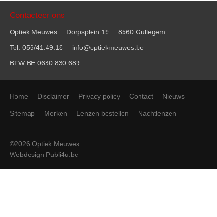
Contacteer ons
Optiek Meuwes
Dorpsplein 19
8560 Gullegem
Tel: 056/41.49.18
info@optiekmeuwes.be
BTW BE 0630.830.689
Home
Disclaimer
Privacy policy
Contact
Nieuws
Sitemap
Merken
Lenzen bestellen
Nachtlenzen
©2026 Optiek Meuwes
Webdesign Publi4u.be